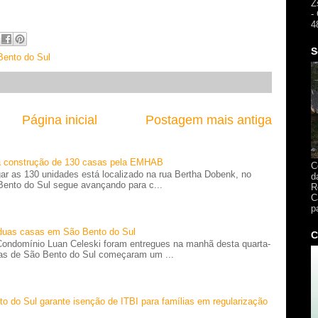
Z
-
4
S
Bento do Sul
Página inicial
Postagem mais antiga
a construção de 130 casas pela EMHAB
C
igar as 130 unidades está localizado na rua Bertha Dobenk, no
d
 Bento do Sul segue avançando para c...
R
C
p
duas casas em São Bento do Sul
C
Condomínio Luan Celeski foram entregues na manhã desta quarta-
lias de São Bento do Sul começaram um ...
to do Sul garante isenção de ITBI para famílias em regularização