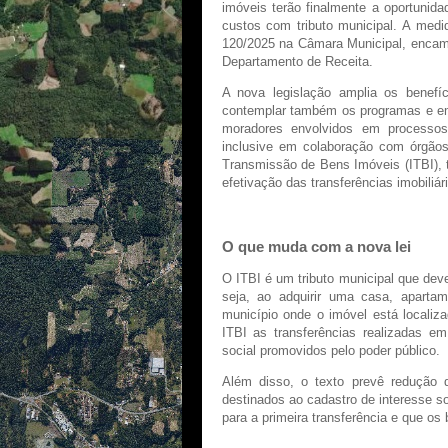
imóveis terão finalmente a oportunida
custos com tributo municipal. A medi
120/2025 na Câmara Municipal, encami
Departamento de Receita.
A nova legislação amplia os benefíc
contemplar também os programas e emp
moradores envolvidos em processos
inclusive em colaboração com órgãos 
Transmissão de Bens Imóveis (ITBI), t
efetivação das transferências imobiliár
O que muda com a nova lei
O ITBI é um tributo municipal que de
seja, ao adquirir uma casa, aparta
município onde o imóvel está localiz
ITBI as transferências realizadas em
social promovidos pelo poder público.
Além disso, o texto prevê redução 
destinados ao cadastro de interesse so
para a primeira transferência e que os