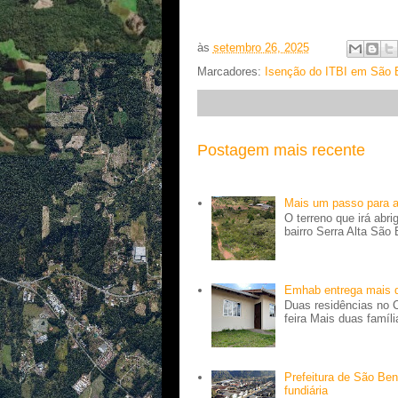
às
setembro 26, 2025
Marcadores:
Isenção do ITBI em São 
Postagem mais recente
Mais um passo para 
O terreno que irá abr
bairro Serra Alta São
Emhab entrega mais 
Duas residências no 
feira Mais duas famí
Prefeitura de São Ben
fundiária