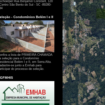
schoerper Rua Benjamin Constant, 120
 Centro São Bento do Sul - SC -89280-
84
eleção - Condomínios Belém I e II
onfira a lista de PRIMEIRA CHAMADA
a seleção para o Condomínio
esidencial Belém I e II, em Serra Alta.
adastre-se junto a Emhab para
articipar do processo de seleção.
GFMHIS