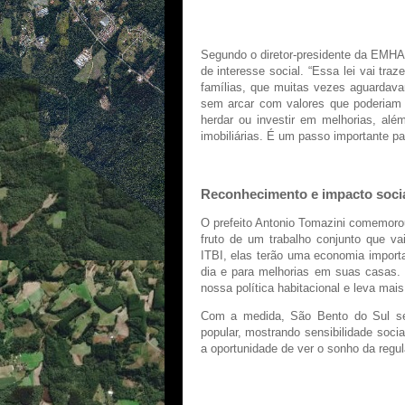
Benefícios diretos para as famíli
Segundo o diretor-presidente da EMHA
de interesse social. “Essa lei vai tra
famílias, que muitas vezes aguardava
sem arcar com valores que poderiam n
herdar ou investir em melhorias, al
imobiliárias. É um passo importante pa
Reconhecimento e impacto soci
O prefeito Antonio Tomazini comemorou
fruto de um trabalho conjunto que va
ITBI, elas terão uma economia importa
dia e para melhorias em suas casas. 
nossa política habitacional e leva mais
Com a medida, São Bento do Sul se 
popular, mostrando sensibilidade soc
a oportunidade de ver o sonho da regula