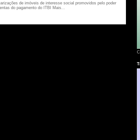
larizações de imóveis de interesse social promovidos pelo poder
sentas do pagamento do ITBI Mais...
C
T