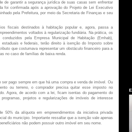
de de garantir a segurança jurídica de suas casas sem enfrentar
da foi confirmada após a aprovação do Projeto de Lei Executivo
nhado pela Prefeitura, por meio da Secretaria de Finanças e seu
ios fiscais destinados à habitação popular e, agora, passa a
reendimentos voltados à regularização fundiária. Na prática, os
 conduzidos pela Empresa Municipal de Habitação (Emhab),
estaduais e federais, terão direito à isenção do Imposto sobre
ributo que costumava representar um obstáculo financeiro para a
ias no caso de famílias de baixa renda.
ve ser pago sempre em que há uma compra e venda de imóvel. Ou
mento ou terreno, o comprador precisa quitar esse imposto no
E
ado. Agora, de acordo com a lei, ficam isentas do pagamento do
 programas, projetos e regularizações de imóveis de interesse
de 50% da alíquota em empreendimentos da iniciativa privada
cial do município. Importante ressaltar que a isenção vale apenas
 beneficiários não podem possuir outro imóvel em seu nome.