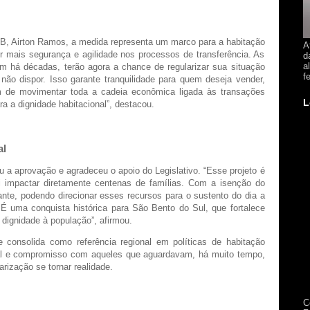
as
B, Airton Ramos, a medida representa um marco para a habitação
A
zer mais segurança e agilidade nos processos de transferência. As
d
a
m há décadas, terão agora a chance de regularizar sua situação
f
ão dispor. Isso garante tranquilidade para quem deseja vender,
ém de movimentar toda a cadeia econômica ligada às transações
L
ra a dignidade habitacional”, destacou.
al
 a aprovação e agradeceu o apoio do Legislativo. “Esse projeto é
i impactar diretamente centenas de famílias. Com a isenção do
nte, podendo direcionar esses recursos para o sustento do dia a
É uma conquista histórica para São Bento do Sul, que fortalece
 dignidade à população”, afirmou.
consolida como referência regional em políticas de habitação
ial e compromisso com aqueles que aguardavam, há muito tempo,
rização se tornar realidade.
C